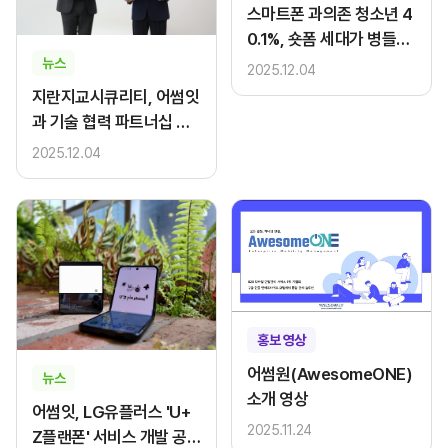
스마트폰 과의존 청소년 4
0.1%, 숏폼 세대가 병들고
있다
뉴스
2025.12.04
지란지교시큐리티, 어썸잇
과 기술 협력 파트너십 체
결
2025.12.04
홍보 영상
어썸원(AwesomeONE)
뉴스
소개 영상
어썸잇, LG유플러스 'U+
2025.11.24
Z플랜폰' 서비스 개발 공