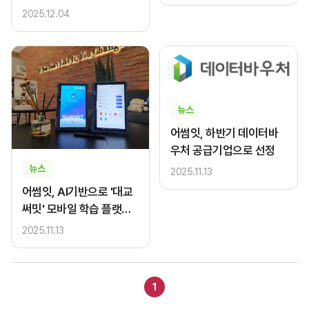
급
2025.12.04
뉴스
어썸잇, 하반기 데이터바
우처 공급기업으로 선정
뉴스
2025.11.13
어썸잇, AI기반으로 '대교
써밋' 모바일 학습 플랫폼
고도화
2025.11.13
1