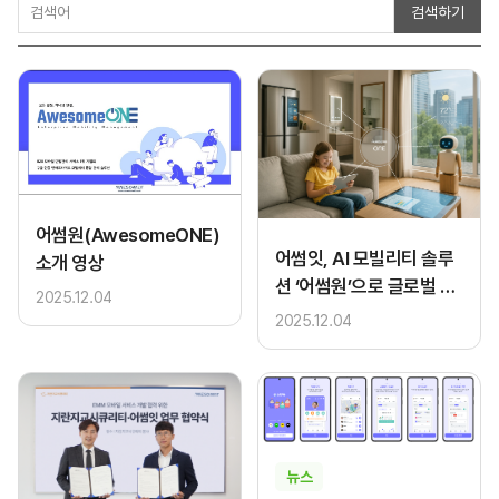
검색하기
어썸원(AwesomeONE)
어썸잇, AI 모빌리티 솔루
소개 영상
션 ‘어썸원’으로 글로벌 E
2025.12.04
MM 시장 본격 진출
2025.12.04
뉴스